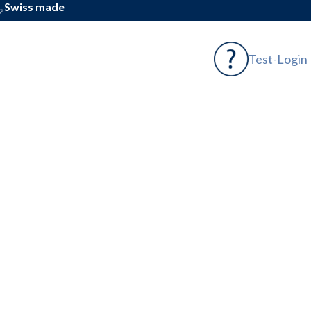
Swiss made
Test-Login
ermarktung