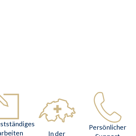
produkte!
stständiges
Persönlicher
rbeiten
In der