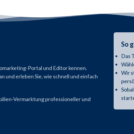
So g
Das T
Wähle
omarketing-Portal und Editor kennen.
Wir s
an und erleben Sie, wie schnell und einfach
persö
Sobal
start
ilien-Vermarktung professioneller und