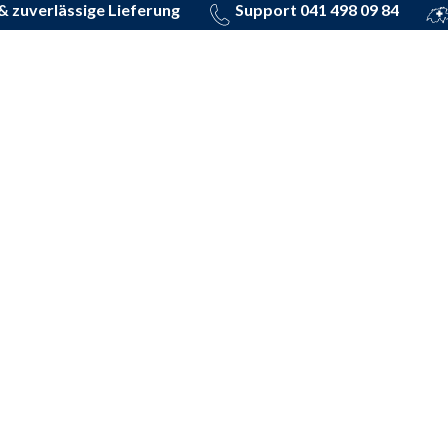
 & zuverlässige Lieferung
Support 041 498 09 84
 für Ihre Immobilien-V