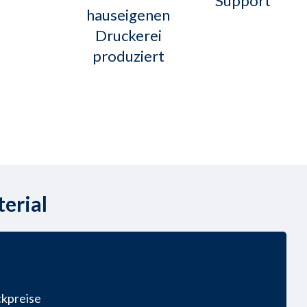
Support
hauseigenen
Druckerei
produziert
erial
ckpreise